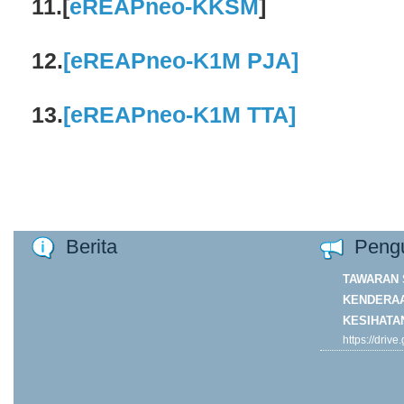
11.
[
eREAPneo-KKSM
]
12.
[
eREAPneo-K1M PJA]
13.
[eREAPneo-K1M TTA]
Berita
Peng
TAWARAN 
KENDERAA
KESIHATA
https://driv
ORP7DJk4y
usp=drive...
Khamis