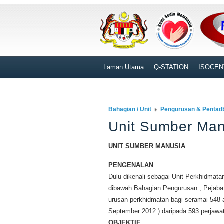
Laman Utama
Q-STATION
ISOCEN
Bahagian / Unit
Pengurusan & Pentad
Unit Sumber Man
UNIT SUMBER MANUSIA
PENGENALAN
Dulu dikenali sebagai Unit Perkhidmata
dibawah Bahagian Pengurusan , Pejabat
urusan perkhidmatan bagi seramai 548 an
September 2012 ) daripada 593 perjaw
OBJEKTIF