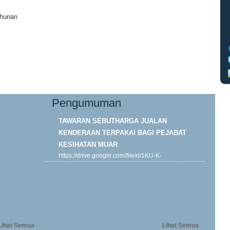
ahunan
Pengumuman
TAWARAN SEBUTHARGA JUALAN
KENDERAAN TERPAKAI BAGI PEJABAT
KESIHATAN MUAR
https://drive.google.com/file/d/1KU-K-
ORP7DJk4y__kOFBHMsVTLh0B4wF/view?
usp=drive...
Khamis, 29-01-2026
Lihat Semua
Lihat Semua