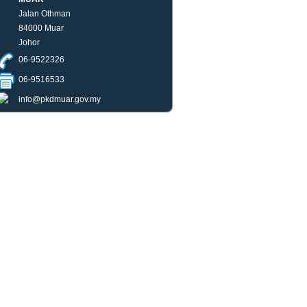
Jalan Othman
84000 Muar
Johor
06-9522326
06-9516533
info@pkdmuar.gov.my