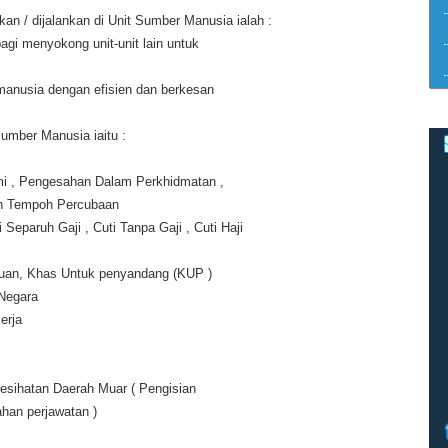
an / dijalankan di Unit Sumber Manusia ialah :
gi menyokong unit-unit lain untuk
anusia dengan efisien dan berkesan
umber Manusia iaitu :
i , Pengesahan Dalam Perkhidmatan ,
an Tempoh Percubaan
Separuh Gaji , Cuti Tanpa Gaji , Cuti Haji
uan, Khas Untuk penyandang (KUP )
Negara
erja
Kesihatan Daerah Muar ( Pengisian
an perjawatan )