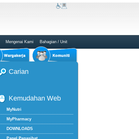
Mengenai Kami
Bahagian / Unit
Carian
Kemudahan Web
MyNutri
MyPharmacy
DOWNLOADS
Panel Penasihat