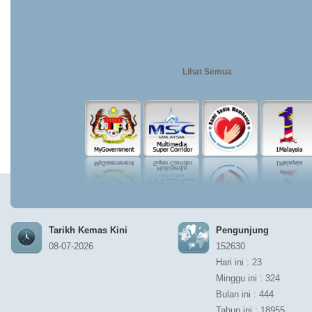
usp=drive...
Khamis
Lihat Semua
Tarikh Kemas Kini
Pengunjung
08-07-2026
152630
Hari ini : 23
Minggu ini : 324
Bulan ini : 444
Tahun ini : 18955