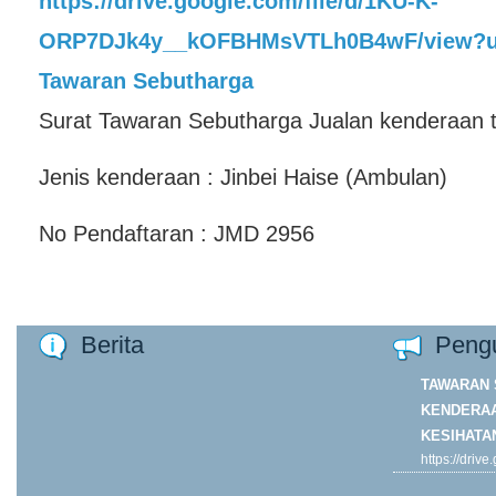
https://drive.google.com/file/d/1KU-K-
ORP7DJk4y__kOFBHMsVTLh0B4wF/view?u
Tawaran Sebutharga
Surat Tawaran Sebutharga Jualan kenderaan t
Jenis kenderaan : Jinbei Haise (Ambulan)
No Pendaftaran : JMD 2956
Berita
Peng
TAWARAN 
KENDERAA
KESIHATA
https://driv
ORP7DJk4y