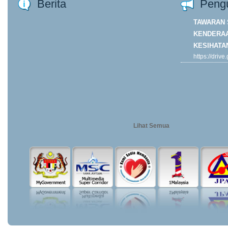
Berita
Peng
TAWARAN 
KENDERAA
KESIHATA
https://driv
ORP7DJk4y
usp=drive...
Khamis
Lihat Semua