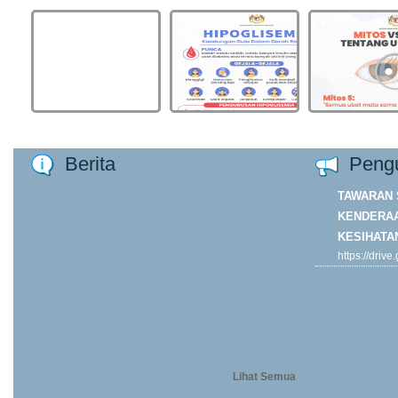
Berita
Peng
TAWARAN 
KENDERAA
KESIHATA
https://driv
ORP7DJk4y
usp=drive...
Khamis
Lihat Semua