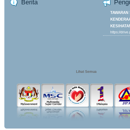
Berita
Peng
TAWARAN 
KENDERAA
KESIHATA
https://driv
ORP7DJk4y
usp=drive...
Khamis
Lihat Semua