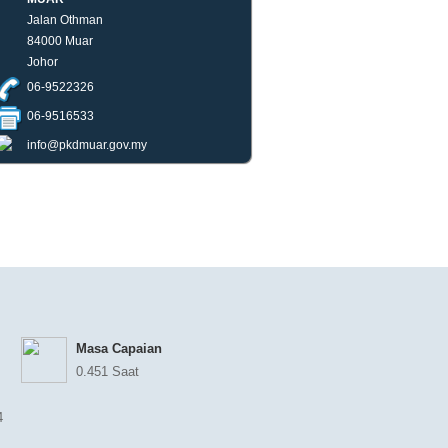
Jalan Othman
84000 Muar
Johor
06-9522326
06-9516533
info@pkdmuar.gov.my
Masa Capaian
0.451 Saat
4