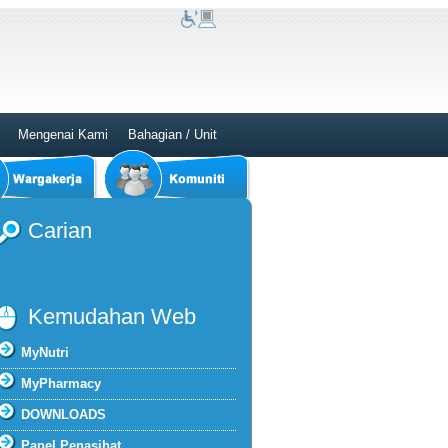
Mengenai Kami
Bahagian / Unit
Carian
Kemudahan Web
MyNutri
MyPharmacy
DOWNLOADS
Panel Penasihat