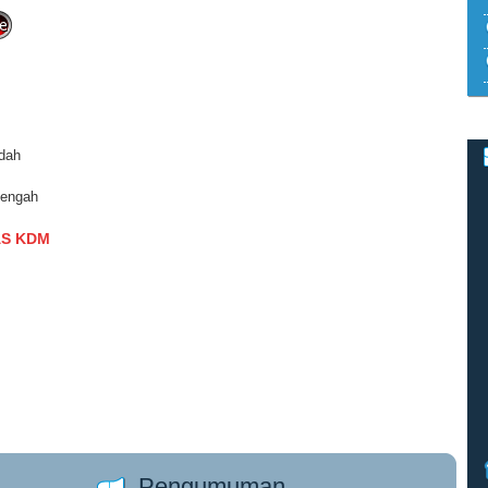
dah
engah
AS KDM
Pengumuman