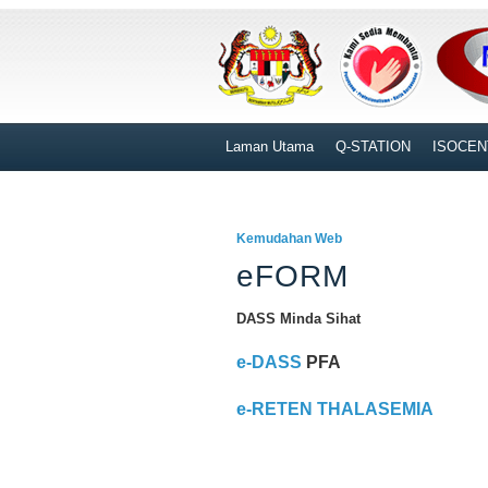
Laman Utama
Q-STATION
ISOCEN
Kemudahan Web
eFORM
DASS Minda Sihat
e-DASS
PFA
e-RETEN THALASEMIA