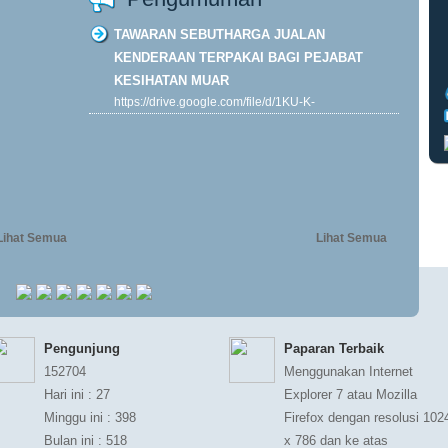
TAWARAN SEBUTHARGA JUALAN
KENDERAAN TERPAKAI BAGI PEJABAT
KESIHATAN MUAR
https://drive.google.com/file/d/1KU-K-
ORP7DJk4y__kOFBHMsVTLh0B4wF/view?
usp=drive...
Khamis, 29-01-2026
Lihat Semua
Lihat Semua
Pengunjung
Paparan Terbaik
152704
Menggunakan Internet
Hari ini : 27
Explorer 7 atau Mozilla
Minggu ini : 398
Firefox dengan resolusi 102
Bulan ini : 518
x 786 dan ke atas