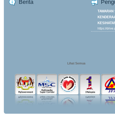
Berita
Peng
TAWARAN 
KENDERAA
KESIHATA
https://driv
ORP7DJk4y
usp=drive...
Khamis
Lihat Semua