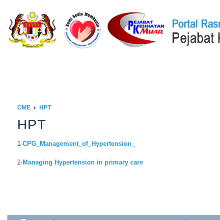
Laman Utama
Q-STATION
ISOCENTRAL
DATACENTRAL
PE
CME
HPT
HPT
1-
CPG_Management_of_Hypertension_
2-
Managing Hypertension in primary care