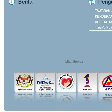
Berita
Peng
TAWARAN 
KENDERAA
KESIHATA
https://driv
ORP7DJk4y
usp=drive...
Khamis
Lihat Semua